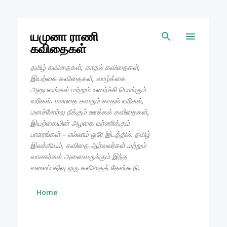
Skip to main content
யமுனா ராணி
கவிதைகள்
தமிழ் கவிதைகள், காதல் கவிதைகள்,
இயற்கை கவிதைகள், வாழ்க்கை
அனுபவங்கள் மற்றும் உணர்ச்சி பொங்கும்
வரிகள். மனதை கவரும் காதல் வரிகள்,
மனச்சோர்வு நீக்கும் ஊக்கக் கவிதைகள்,
இயற்கையின் அழகை வர்ணிக்கும்
பாசுரங்கள் – எல்லாம் ஒரே இடத்தில். தமிழ்
இலக்கியம், கவிதை ஆர்வலர்கள் மற்றும்
வாசகர்கள் அனைவருக்கும் இந்த
வலைப்பதிவு ஒரு கவிதைத் தேன்கூடு.
Home