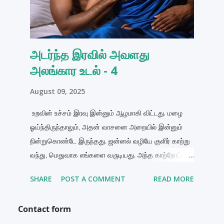
மழை அவளது கூந்தலை முழுக்க நனைத்து, நீண்ட
தலைமுடி அவளது தோள்மேல் ஒட்டியிருந்தது. அந்த
தோளில் தேங்கியிருந்த துளிகள், மெதுவாக அவளது
அடர்ந்த இரவில் அவளது
சேலைக்குள் வழிந்தன. அருணின் கண்கள் அந்த
அலங்கார உடல் - 4
காட்சியை சில வினாடிகள் பார்த்தன. அவன் குடையை
அவளது தலையின்மே...
August 09, 2025
உறவின் உச்சம் இரவு இன்னும் ஆழமாகி விட்டது. மழை
ஓய்ந்திருந்தாலும், அதன் வாசனை அறையில் இன்னும்
நின்றுகொண்டே இருந்தது. ஜன்னல் வழியே குளிர் காற்று
வந்து, மெதுவாக எங்களை வருடியது. அந்த காற்றோட்டம்,
என் விரல்கள் அவளது தோலை வருடியது போலவே
SHARE
POST A COMMENT
READ MORE
மென்மையாக இருந்தது. மாயா என் அருகில்
படுத்திருந்தாள். அவள் தலை என் மார்பில். என் இதயத்
Contact form
துடிப்பை அவள் கேட்டு கொண்டிருப்பதை நான்