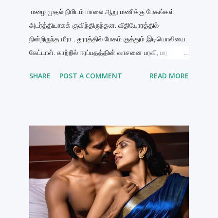
மழை முதல் நிமிடம் மாலை ஆறு மணிக்கு மேகங்கள்
அடர்த்தியாகக் குவிந்திருந்தன. வீதியோரத்தில்
நின்றிருந்த மீரா , தூரத்தில் மேகம் குத்தும் இடியொலியை
கேட்டாள். காற்றில் ஈரப்பதத்தின் வாசனை பரவி, மர
இலைகள் நடுங்கிக்கொண்டிருந்தன. அவள் நீலச்
SHARE
POST A COMMENT
READ MORE
சேலையின் பல்லுவைச் சற்று பிடித்துக் கொண்டாள். ஒரு
துளி மழை அவளது இடது தோள்மேல் விழுந்ததும், அந்த
குளிர் அவளது உடலில் ஓர் சிறு நடுக்கத்தை
உண்டாக்கியது. "இப்போ தானா மழை ஆரம்பிக்குது…"
என்று அவள் மெதுவாக சொல்லிக்கொண்டாள். சில
வினாடிகளில் மழை பலமாக வந்தது. தலைமுடி, முகம்,
தோள் — அனைத்தும் நனையும் அளவுக்கு மழை
கொட்டியது. அப்போதே, கையில் கருப்பு குடையுடன்
அருண் விரைந்து வந்தான். "மீரா! இவ்வளவு மழையில் ஏன்
நின்றுகொண்டிருக்கிறாய்? உள்ளே போயிருக்கலாமே!" —
அவன் சிரித்தபடி கேட்டான். மீரா பதில் சொல்லவில்லை.