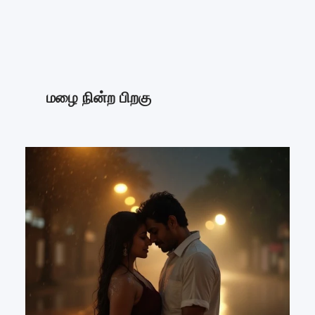
மழை நின்ற பிறகு