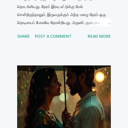
தொடங்கியது. நேரம் இரவு எட்டுக்கு மேல்
சென்றிருந்தாலும், இருவருக்கும் அந்த மழை நேரம் ஒரு
நொடியைப் போலவே தோன்றியது. அருண், குடையை
மெதுவாக மூடினான். மழை நின்றிருந்தாலும், அந்த
SHARE
POST A COMMENT
READ MORE
நனைந்த மணமும், குளிர்ந்த காற்றும் இன்னும் சுற்றி
இருந்தது. மீராவின் சேலை முழுவதும் ஈரமாக இருந்தது.
அவள் கூந்தலிலிருந்து துளிகள் இன்னும் அவளது முகம்
வழியாக விழுந்தன. அந்த துளிகள் வழியும் பாதையை
அருண் பார்ப்பதில் இருந்து அவன் பார்வையை மாற்ற
முடியவில்லை. "நீ சளி பிடித்துவிடுவாய்… வீட்டுக்குப்
போவோம்," — அவன் மெதுவாகச் சொன்னான். மீரா
சிரித்தாள். "அருண்… உனக்கு தெரிகிறதா? இந்த மழை
எனக்கு எப்போதும் பிடித்தது. ஆனால் இன்று… இது வேற
மாதிரி இருந்தது." அவளது குரலில் ஒரு மென்மையான
ரகசியம் இருந்தது. அருண் அதை உணர்ந்தான். "வேற
மாதிரி?" — அவன் அருகே வந்து கேட்டான். மீரா, அவனது