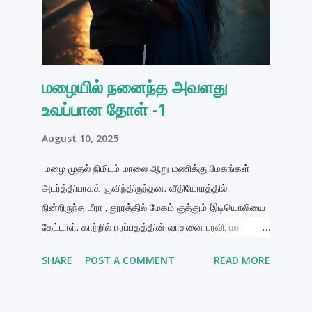
மழையில் நனைந்த அவளது
உவப்பான தோள் -1
August 10, 2025
மழை முதல் நிமிடம் மாலை ஆறு மணிக்கு மேகங்கள்
அடர்த்தியாகக் குவிந்திருந்தன. வீதியோரத்தில்
நின்றிருந்த மீரா , தூரத்தில் மேகம் குத்தும் இடியொலியை
கேட்டாள். காற்றில் ஈரப்பதத்தின் வாசனை பரவி, மர
இலைகள் நடுங்கிக்கொண்டிருந்தன. அவள் நீலச்
SHARE
POST A COMMENT
READ MORE
சேலையின் பல்லுவைச் சற்று பிடித்துக் கொண்டாள். ஒரு
துளி மழை அவளது இடது தோள்மேல் விழுந்ததும், அந்த
குளிர் அவளது உடலில் ஓர் சிறு நடுக்கத்தை