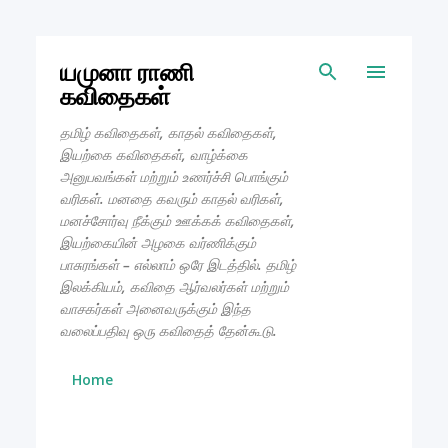
Skip to main content
யமுனா ராணி
கவிதைகள்
தமிழ் கவிதைகள், காதல் கவிதைகள்,
இயற்கை கவிதைகள், வாழ்க்கை
அனுபவங்கள் மற்றும் உணர்ச்சி பொங்கும்
வரிகள். மனதை கவரும் காதல் வரிகள்,
மனச்சோர்வு நீக்கும் ஊக்கக் கவிதைகள்,
இயற்கையின் அழகை வர்ணிக்கும்
பாசுரங்கள் – எல்லாம் ஒரே இடத்தில். தமிழ்
இலக்கியம், கவிதை ஆர்வலர்கள் மற்றும்
வாசகர்கள் அனைவருக்கும் இந்த
வலைப்பதிவு ஒரு கவிதைத் தேன்கூடு.
Home