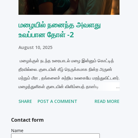
கண்களில் நேராகப் பார்த்தாள். "ஆம்… இந்த மழை…
உன்னால்தான் என் உடல் குளிர்ச்சியைக் கூட சூடாக
மழையில் நனைந்த அவளது
உணர்ந்தது." அந்த வார்த்தைகள், அருணின் இதயத்தைத்
உவப்பான தோள் -2
தொட்டு, ஒருவிதத் தீப்...
August 10, 2025
மழைக்குள் நடந்த உரையாடல் மழை இன்னும் கொட்டித்
தீரவில்லை. குடையின் கீழ் நெருக்கமாக நின்ற அருண்
மற்றும் மீரா , தங்களைச் சுற்றிய உலகையே மறந்துவிட்டனர்.
மழைத்துளிகள் குடையின் விளிம்பைத் தாண்டி
அவர்களைத் தொட, இருவரின் உடலும் மெதுவாக அந்த
SHARE
POST A COMMENT
READ MORE
குளிர் மற்றும் வெப்பத்தின் கலவையை உணர்ந்தது.
"இவ்வளவு நெருக்கமாக நின்றிருக்கிறோம்… உனக்கு
Contact form
சிரமமா?" என்று அருண் மெதுவாகக் கேட்டான். மீரா
சிரித்தாள், அவளது பார்வை அவனது கண்களை விட்டு
Name